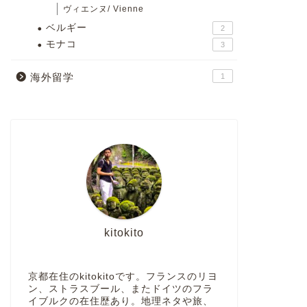
ヴィエンヌ/ Vienne
ベルギー
2
モナコ
3
海外留学
1
kitokito
京都在住のkitokitoです。フランスのリヨ
ン、ストラスブール、またドイツのフラ
イブルクの在住歴あり。地理ネタや旅、