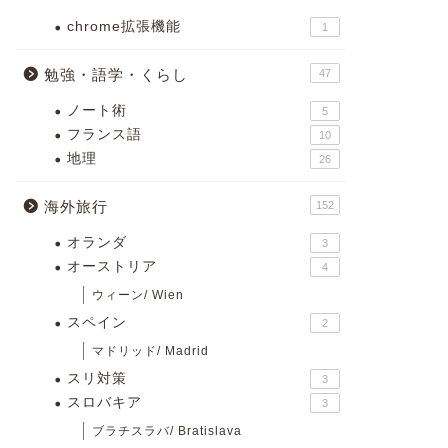
chrome拡張機能
1
勉強・語学・くらし
47
ノート術
5
フランス語
10
地理
26
海外旅行
152
オランダ
3
オーストリア
4
ウィーン/ Wien
スペイン
2
マドリッド/ Madrid
スリ対策
3
スロバキア
3
ブラチスラバ/ Bratislava