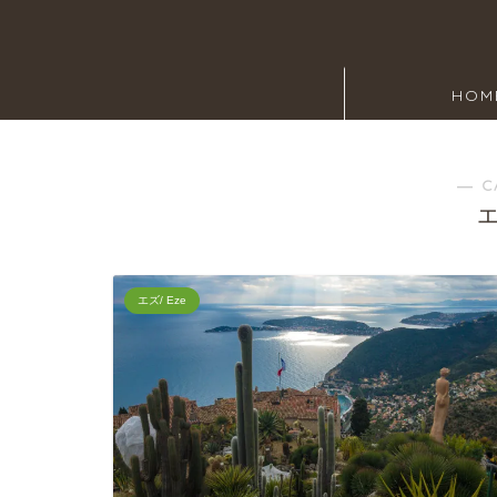
HOM
― C
エ
エズ/ Eze