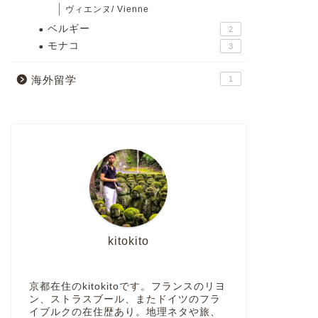
ヴィエンヌ/ Vienne
ベルギー
2
モナコ
3
海外留学
1
kitokito
京都在住のkitokitoです。フランスのリヨ
ン、ストラスブール、またドイツのフラ
イブルクの在住歴あり。地理ネタや旅、