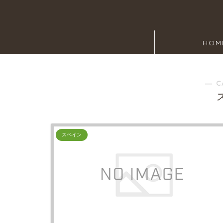
HOM
― C
スペイン