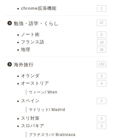
chrome拡張機能
1
勉強・語学・くらし
47
ノート術
5
フランス語
10
地理
26
海外旅行
152
オランダ
3
オーストリア
4
ウィーン/ Wien
スペイン
2
マドリッド/ Madrid
スリ対策
3
スロバキア
3
ブラチスラバ/ Bratislava