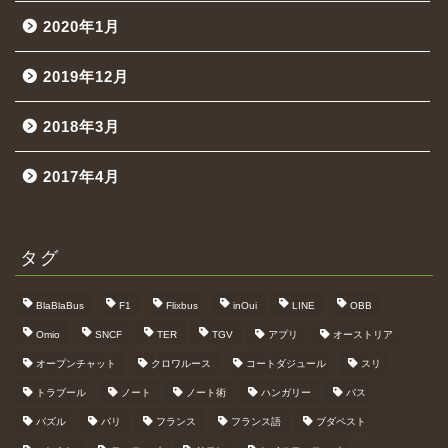
2020年1月
2019年12月
2018年3月
2017年4月
タグ
BlaBlaBus
F1
Flixbus
inOui
LINE
OBB
Omio
SNCF
TER
TGV
アプリ
オーストリア
オープンチャット
クロワルース
コートダジュール
スリ
トラブール
ノート
ノート術
ハンガリー
バス
パズル
パリ
フランス
フランス語
ブダペスト