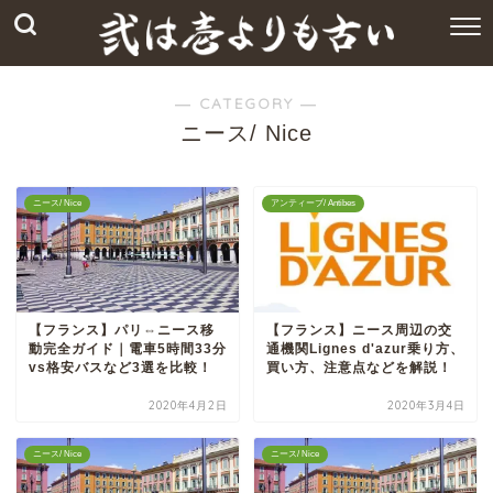
― CATEGORY ―
ニース/ Nice
ニース/ Nice
アンティーブ/ Antibes
【フランス】パリ⇔ニース移
【フランス】ニース周辺の交
動完全ガイド｜電車5時間33分
通機関Lignes d'azur乗り方、
vs格安バスなど3選を比較！
買い方、注意点などを解説！
2020年4月2日
2020年3月4日
ニース/ Nice
ニース/ Nice