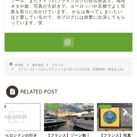
ブール、またドイツのフライブルクの在住歴あり。地理
ネタや旅、写真が大好きで、ヨーロッパや京都でよく写
真を取りに出かけています。 かもは食べてしまいたい
ほど愛しているので、当ブログには頻繁に出演してもら
っています。笑
HOME
海外旅行
フランス
【フランス】パリからブザンソンまで行く3つの方法・所要時間・料金まとめ
RELATED POST
旅行
フランス
フランス
リからロンドンの行き
【フランス】ゾーン制！
【フランス】写真で