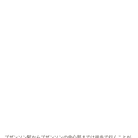
ブザンソン駅からブザンソンの中心部までは徒歩で行くことが