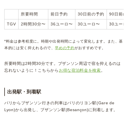
所要時間
前日予約
30日前の予約
90日前
TGV
2時間30分〜
36ユーロ〜
30ユーロ〜
30ユーロ
*料金は参考程度に。時期や出発時間によって変化します。また、基
本的には安く抑えれるので、
早めの予約
がおすすめです。
所要時間は2時間30分です。ブザンソン周辺で宿を抑えるのは
忘れないように！こちらから
お得な宿泊料金を検索
。
出発駅・到着駅
パリからブザンソン行きの列車はパリのリヨン駅(Gare de
Lyon)から出発し、ブザンソン駅(Besançon)に到着します。