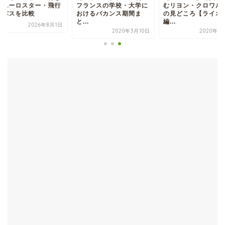
｜ユーロスター・飛行
フランスの学校・大学に
むリヨン・クロワル
・バスを比較
おけるバカンス期間ま
の見どころ【ライオ
と...
編...
2026年8月1日
2020年3月10日
2020年5