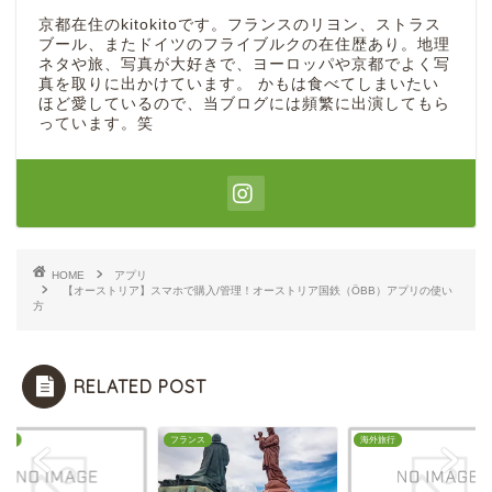
京都在住のkitokitoです。フランスのリヨン、ストラス
ブール、またドイツのフライブルクの在住歴あり。地理
ネタや旅、写真が大好きで、ヨーロッパや京都でよく写
真を取りに出かけています。 かもは食べてしまいたい
ほど愛しているので、当ブログには頻繁に出演してもら
っています。笑
HOME
アプリ
【オーストリア】スマホで購入/管理！オーストリア国鉄（ÖBB）アプリの使い
方
RELATED POST
イン
フランス
海外旅行