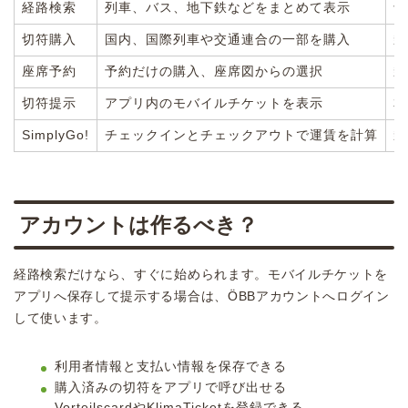
経路検索
列車、バス、地下鉄などをまとめて表示
予
切符購入
国内、国際列車や交通連合の一部を購入
乗
座席予約
予約だけの購入、座席図からの選択
乗
切符提示
アプリ内のモバイルチケットを表示
本
SimplyGo!
チェックインとチェックアウトで運賃を計算
乗
アカウントは作るべき？
経路検索だけなら、すぐに始められます。モバイルチケットを
アプリへ保存して提示する場合は、ÖBBアカウントへログイン
して使います。
利用者情報と支払い情報を保存できる
購入済みの切符をアプリで呼び出せる
VorteilscardやKlimaTicketを登録できる