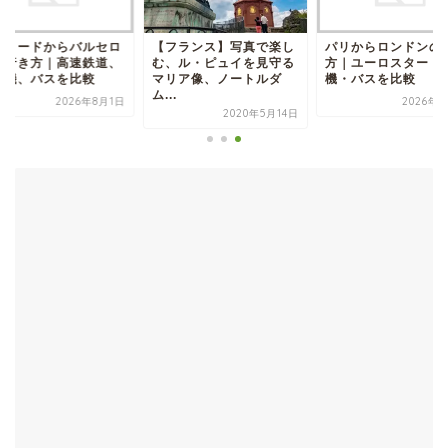
ドリードからバルセロ
【フランス】写真で楽し
パリからロンドンの
の行き方｜高速鉄道、
む、ル・ピュイを見守る
方｜ユーロスター・
行機、バスを比較
マリア像、ノートルダ
機・バスを比較
ム...
2026年8月1日
2026年8
2020年5月14日