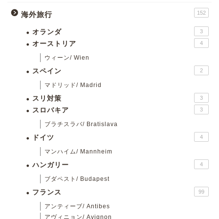
152
海外旅行
オランダ
3
オーストリア
4
ウィーン/ Wien
スペイン
2
マドリッド/ Madrid
スリ対策
3
スロバキア
3
ブラチスラバ/ Bratislava
ドイツ
4
マンハイム/ Mannheim
ハンガリー
4
ブダペスト/ Budapest
フランス
99
アンティーブ/ Antibes
アヴィニョン/ Avignon