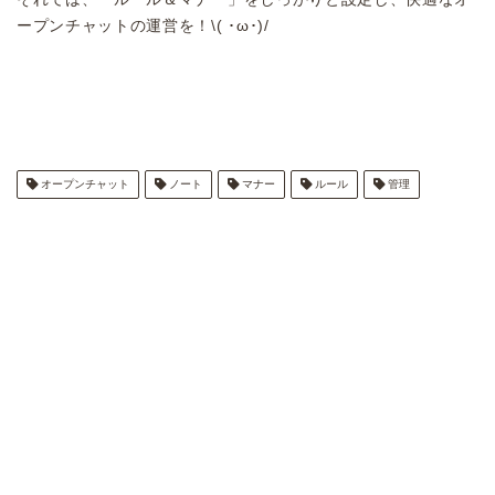
ープンチャットの運営を！\( ･ω･)/
オープンチャット
ノート
マナー
ルール
管理