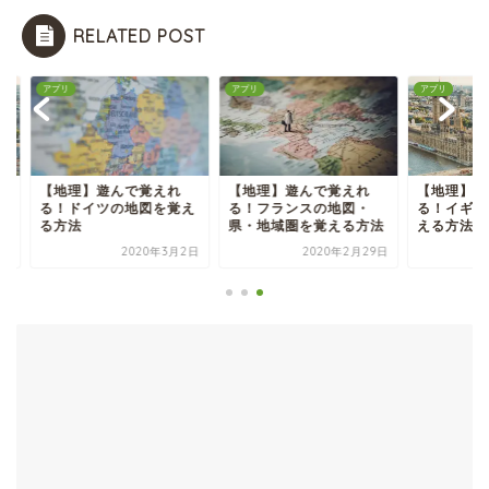
RELATED POST
リ
アプリ
アプリ
地理】遊んで覚えれ
【地理】遊んで覚えれ
【地理】遊んで覚え
！ドイツの地図を覚え
る！フランスの地図・
る！イギリスの地図
方法
県・地域圏を覚える方法
える方法
2020年3月2日
2020年2月29日
2020年3