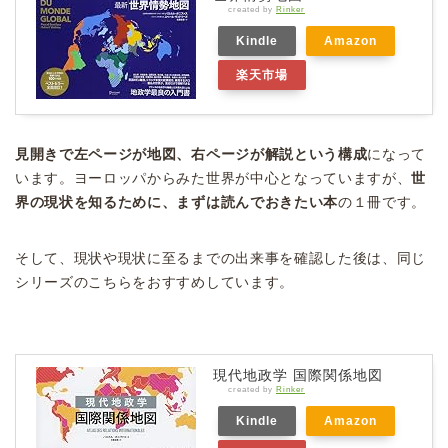
created by
Rinker
Kindle
Amazon
楽天市場
見開きで左ページが地図、右ページが解説という構成
になって
います。ヨーロッパからみた世界が中心となっていますが、
世
界の現状を知るために、まずは読んでおきたい本
の１冊です。
そして、現状や現状に至るまでの出来事を確認した後は、同じ
シリーズのこちらをおすすめしています。
現代地政学 国際関係地図
created by
Rinker
Kindle
Amazon