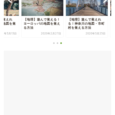
地理】遊んで覚える！
【地理】遊んで覚えれ
【地理】遊んで覚え
ーロッパの地図を覚え
る！神奈川の地図・市町
る！アフリカの地図
方法
村を覚える方法
える方法
2020年2月27日
2020年3月25日
2020年3