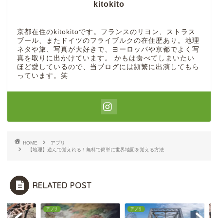
kitokito
京都在住のkitokitoです。フランスのリヨン、ストラス
ブール、またドイツのフライブルクの在住歴あり。地理
ネタや旅、写真が大好きで、ヨーロッパや京都でよく写
真を取りに出かけています。 かもは食べてしまいたい
ほど愛しているので、当ブログには頻繁に出演してもら
っています。笑
HOME
アプリ
【地理】遊んで覚えれる！無料で簡単に世界地図を覚える方法
RELATED POST
リ
アプリ
アプリ