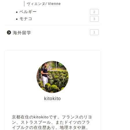
ヴィエンヌ/ Vienne
ベルギー
2
モナコ
3
海外留学
1
kitokito
京都在住のkitokitoです。フランスのリヨ
ン、ストラスブール、またドイツのフラ
イブルクの在住歴あり。地理ネタや旅、