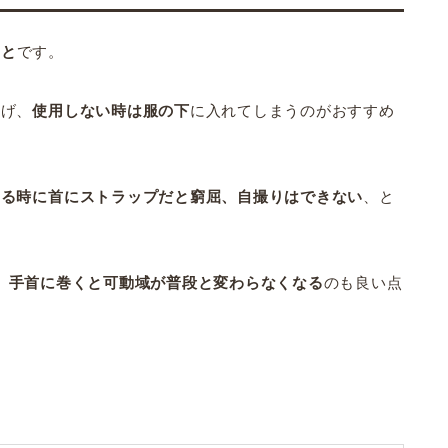
こと
です。
下げ、
使用しない時は服の下
に入れてしまうのがおすすめ
とる時に首にストラップだと窮屈、自撮りはできない
、と
。
手首に巻くと可動域が普段と変わらなくなる
のも良い点