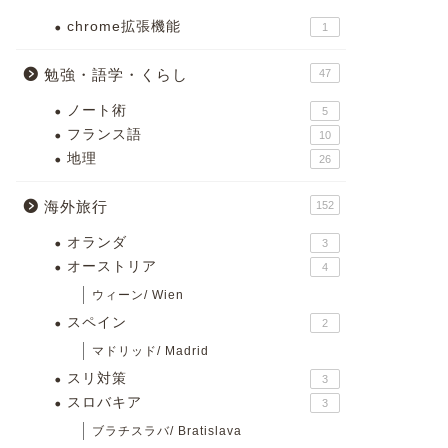
chrome拡張機能
1
勉強・語学・くらし
47
ノート術
5
フランス語
10
地理
26
海外旅行
152
オランダ
3
オーストリア
4
ウィーン/ Wien
スペイン
2
マドリッド/ Madrid
スリ対策
3
スロバキア
3
ブラチスラバ/ Bratislava