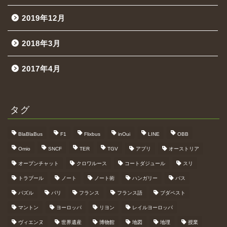
2019年12月
2018年3月
2017年4月
タグ
BlaBlaBus
F1
Flixbus
inOui
LINE
OBB
Omio
SNCF
TER
TGV
アプリ
オーストリア
オープンチャット
クロワルース
コートダジュール
スリ
トラブール
ノート
ノート術
ハンガリー
バス
パズル
パリ
フランス
フランス語
ブダペスト
マントン
ヨーロッパ
リヨン
レイルヨーロッパ
ヴィエンヌ
世界遺産
博物館
地図
地理
授業