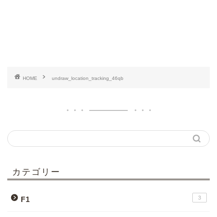
HOME
undraw_location_tracking_46qb
カテゴリー
3
F1