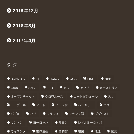
2019年12月
2018年3月
2017年4月
タグ
BlaBlaBus
F1
Flixbus
inOui
LINE
OBB
Omio
SNCF
TER
TGV
アプリ
オーストリア
オープンチャット
クロワルース
コートダジュール
スリ
トラブール
ノート
ノート術
ハンガリー
バス
パズル
パリ
フランス
フランス語
ブダペスト
マントン
ヨーロッパ
リヨン
レイルヨーロッパ
ヴィエンヌ
世界遺産
博物館
地図
地理
授業