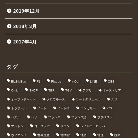
2019年12月
2018年3月
2017年4月
タグ
BlaBlaBus
F1
Flixbus
inOui
LINE
OBB
Omio
SNCF
TER
TGV
アプリ
オーストリア
オープンチャット
クロワルース
コートダジュール
スリ
トラブール
ノート
ノート術
ハンガリー
バス
パズル
パリ
フランス
フランス語
ブダペスト
マントン
ヨーロッパ
リヨン
レイルヨーロッパ
ヴィエンヌ
世界遺産
博物館
地図
地理
授業