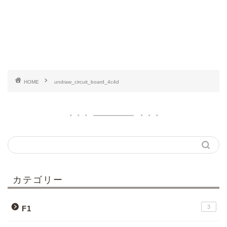
HOME
undraw_circuit_board_4c4d
カテゴリー
3
F1