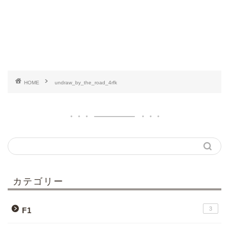
HOME
undraw_by_the_road_4rfk
カテゴリー
3
F1