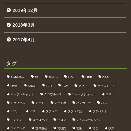
2019年12月
2018年3月
2017年4月
タグ
BlaBlaBus
F1
Flixbus
inOui
LINE
OBB
Omio
SNCF
TER
TGV
アプリ
オーストリア
オープンチャット
クロワルース
コートダジュール
スリ
トラブール
ノート
ノート術
ハンガリー
バス
パズル
パリ
フランス
フランス語
ブダペスト
マントン
ヨーロッパ
リヨン
レイルヨーロッパ
ヴィエンヌ
世界遺産
博物館
地図
地理
授業