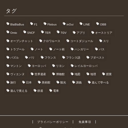
タグ
BlaBlaBus
F1
Flixbus
inOui
LINE
OBB
Omio
SNCF
TER
TGV
アプリ
オーストリア
オープンチャット
クロワルース
コートダジュール
スリ
トラブール
ノート
ノート術
ハンガリー
バス
パズル
パリ
フランス
フランス語
ブダペスト
マントン
ヨーロッパ
リヨン
レイルヨーロッパ
ヴィエンヌ
世界遺産
博物館
地図
地理
授業
旅行
日本
美術館
観光
講義
遊んで学べる
遊んで覚える
鉄道
電車
プライバシーポリシー
免責事項