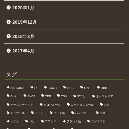
2020年1月
2019年12月
2018年3月
2017年4月
タグ
BlaBlaBus
F1
Flixbus
inOui
LINE
OBB
Omio
SNCF
TER
TGV
アプリ
オーストリア
オープンチャット
クロワルース
コートダジュール
スリ
トラブール
ノート
ノート術
ハンガリー
バス
パズル
パリ
フランス
フランス語
ブダペスト