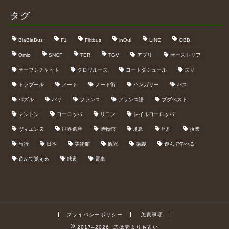
タグ
BlaBlaBus
F1
Flixbus
inOui
LINE
OBB
Omio
SNCF
TER
TGV
アプリ
オーストリア
オープンチャット
クロワルース
コートダジュール
スリ
トラブール
ノート
ノート術
ハンガリー
バス
パズル
パリ
フランス
フランス語
ブダペスト
マントン
ヨーロッパ
リヨン
レイルヨーロッパ
ヴィエンヌ
世界遺産
博物館
地図
地理
授業
旅行
日本
美術館
観光
講義
遊んで学べる
遊んで覚える
鉄道
電車
プライバシーポリシー
免責事項
2017–2026 弐は壱よりも古い