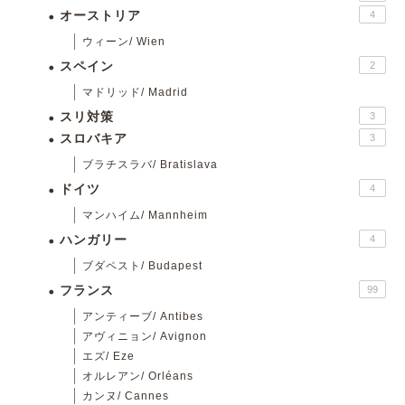
オーストリア
4
ウィーン/ Wien
スペイン
2
マドリッド/ Madrid
スリ対策
3
スロバキア
3
ブラチスラバ/ Bratislava
ドイツ
4
マンハイム/ Mannheim
ハンガリー
4
ブダペスト/ Budapest
フランス
99
アンティーブ/ Antibes
アヴィニョン/ Avignon
エズ/ Eze
オルレアン/ Orléans
カンヌ/ Cannes