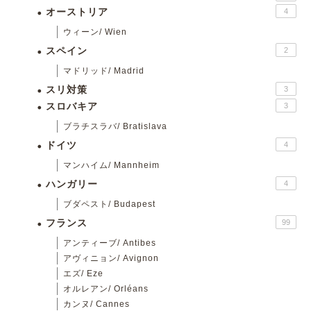
オーストリア
4
ウィーン/ Wien
スペイン
2
マドリッド/ Madrid
スリ対策
3
スロバキア
3
ブラチスラバ/ Bratislava
ドイツ
4
マンハイム/ Mannheim
ハンガリー
4
ブダペスト/ Budapest
フランス
99
アンティーブ/ Antibes
アヴィニョン/ Avignon
エズ/ Eze
オルレアン/ Orléans
カンヌ/ Cannes