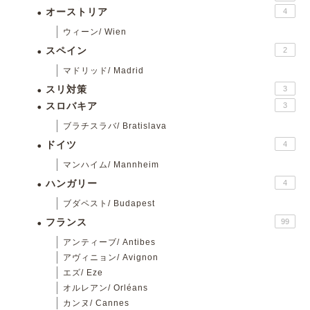
オーストリア
4
ウィーン/ Wien
スペイン
2
マドリッド/ Madrid
スリ対策
3
スロバキア
3
ブラチスラバ/ Bratislava
ドイツ
4
マンハイム/ Mannheim
ハンガリー
4
ブダペスト/ Budapest
フランス
99
アンティーブ/ Antibes
アヴィニョン/ Avignon
エズ/ Eze
オルレアン/ Orléans
カンヌ/ Cannes