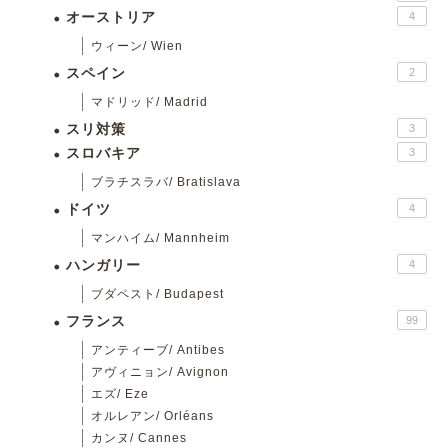
オーストリア
4
ウィーン/ Wien
スペイン
2
マドリッド/ Madrid
スリ対策
3
スロバキア
3
ブラチスラバ/ Bratislava
ドイツ
4
マンハイム/ Mannheim
ハンガリー
4
ブダペスト/ Budapest
フランス
99
アンティーブ/ Antibes
アヴィニョン/ Avignon
エズ/ Eze
オルレアン/ Orléans
カンヌ/ Cannes