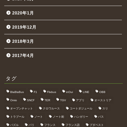
2020年1月
2019年12月
2018年3月
2017年4月
タグ
BlaBlaBus
F1
Flixbus
inOui
LINE
OBB
Omio
SNCF
TER
TGV
アプリ
オーストリア
オープンチャット
クロワルース
コートダジュール
スリ
トラブール
ノート
ノート術
ハンガリー
バス
パズル
パリ
フランス
フランス語
ブダペスト