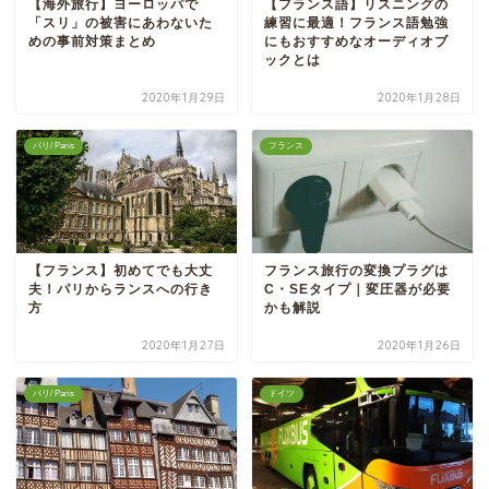
【海外旅行】ヨーロッパで
【フランス語】リスニングの
「スリ」の被害にあわないた
練習に最適！フランス語勉強
めの事前対策まとめ
にもおすすめなオーディオブ
ックとは
2020年1月29日
2020年1月28日
パリ/ Paris
フランス
【フランス】初めてでも大丈
フランス旅行の変換プラグは
夫！パリからランスへの行き
C・SEタイプ｜変圧器が必要
方
かも解説
2020年1月27日
2020年1月26日
パリ/ Paris
ドイツ