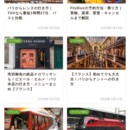
パリからレンヌの行き方｜
FlixBusの予約方法・乗り方｜
TGVなら最短1時間27分、バ
荷物、座席、変更・キャンセ
スと比較
ルまで解説
2020年1月25日
2020年1月24日
パリ/ Paris
パリ/ Paris
売切御免の絶品クロワッサン
【フランス】初めてでも大丈
も！ピエール・エルメ・パリ
夫！パリからナントへの行き
本店の行き方・メニューまと
方
め【フランス】
2020年1月23日
2020年1月22日
フランス
ウィーン/ Wien