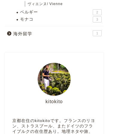
ヴィエンヌ/ Vienne
ベルギー
2
モナコ
3
海外留学
1
kitokito
京都在住のkitokitoです。フランスのリヨ
ン、ストラスブール、またドイツのフラ
イブルクの在住歴あり。地理ネタや旅、