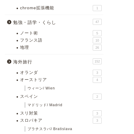
chrome拡張機能
1
勉強・語学・くらし
47
ノート術
5
フランス語
10
地理
26
海外旅行
152
オランダ
3
オーストリア
4
ウィーン/ Wien
スペイン
2
マドリッド/ Madrid
スリ対策
3
スロバキア
3
ブラチスラバ/ Bratislava