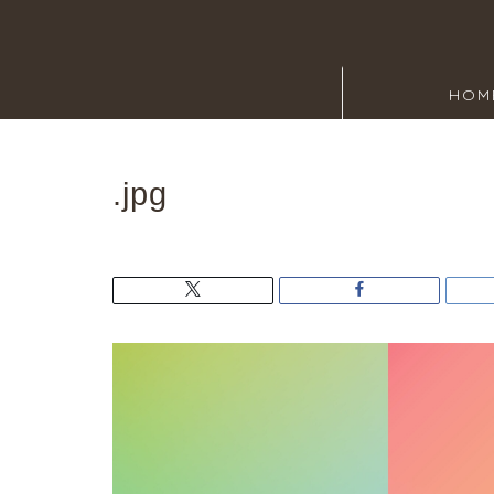
HOM
.jpg