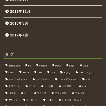
2019年12月
2018年3月
2017年4月
タグ
BlaBlaBus
F1
Flixbus
inOui
LINE
OBB
Omio
SNCF
TER
TGV
アプリ
オーストリア
オープンチャット
クロワルース
コートダジュール
スリ
トラブール
ノート
ノート術
ハンガリー
バス
パズル
パリ
フランス
フランス語
ブダペスト
マントン
ヨーロッパ
リヨン
レイルヨーロッパ