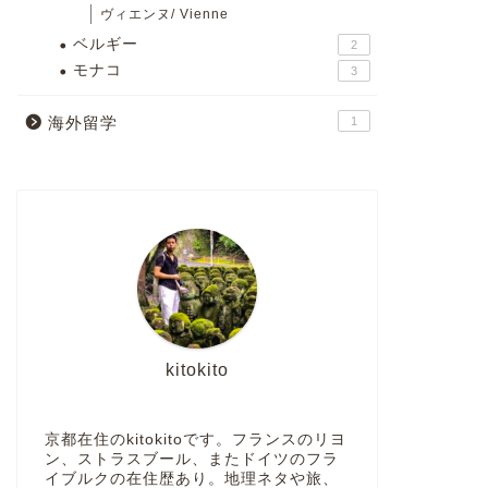
ヴィエンヌ/ Vienne
ベルギー
2
モナコ
3
海外留学
1
kitokito
京都在住のkitokitoです。フランスのリヨ
ン、ストラスブール、またドイツのフラ
イブルクの在住歴あり。地理ネタや旅、