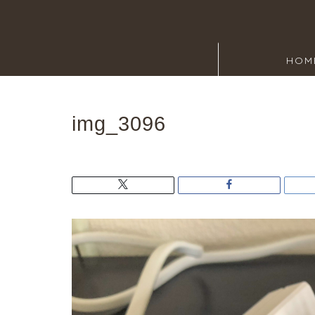
HOM
img_3096