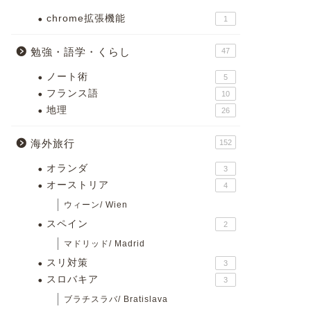
chrome拡張機能
1
勉強・語学・くらし
47
ノート術
5
フランス語
10
地理
26
海外旅行
152
オランダ
3
オーストリア
4
ウィーン/ Wien
スペイン
2
マドリッド/ Madrid
スリ対策
3
スロバキア
3
ブラチスラバ/ Bratislava