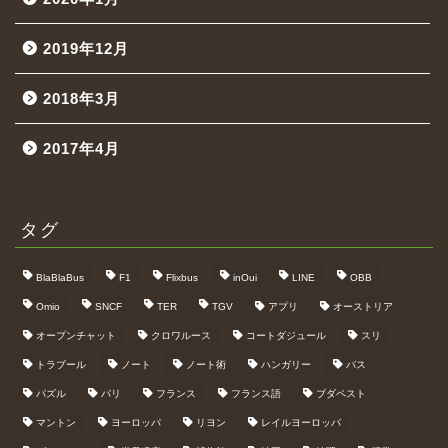
2019年12月
2018年3月
2017年4月
タグ
BlaBlaBus
F1
Flixbus
inOui
LINE
OBB
Omio
SNCF
TER
TGV
アプリ
オーストリア
オープンチャット
クロワルース
コートダジュール
スリ
トラブール
ノート
ノート術
ハンガリー
バス
パズル
パリ
フランス
フランス語
ブダペスト
マントン
ヨーロッパ
リヨン
レイルヨーロッパ