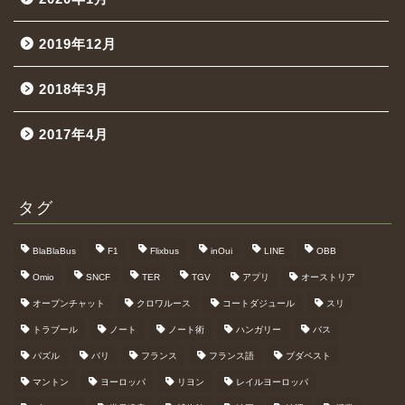
2019年12月
2018年3月
2017年4月
タグ
BlaBlaBus
F1
Flixbus
inOui
LINE
OBB
Omio
SNCF
TER
TGV
アプリ
オーストリア
オープンチャット
クロワルース
コートダジュール
スリ
トラブール
ノート
ノート術
ハンガリー
バス
パズル
パリ
フランス
フランス語
ブダペスト
マントン
ヨーロッパ
リヨン
レイルヨーロッパ