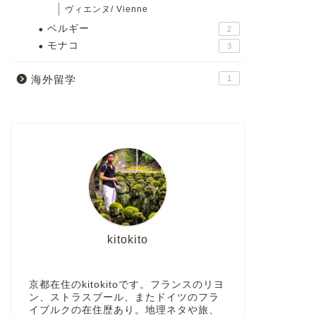
ヴィエンヌ/ Vienne
ベルギー
2
モナコ
3
海外留学
1
kitokito
京都在住のkitokitoです。フランスのリヨ
ン、ストラスブール、またドイツのフラ
イブルクの在住歴あり。地理ネタや旅、