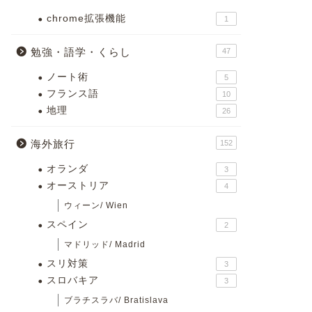
chrome拡張機能
1
勉強・語学・くらし
47
ノート術
5
フランス語
10
地理
26
海外旅行
152
オランダ
3
オーストリア
4
ウィーン/ Wien
スペイン
2
マドリッド/ Madrid
スリ対策
3
スロバキア
3
ブラチスラバ/ Bratislava