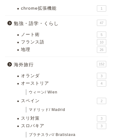
chrome拡張機能
1
勉強・語学・くらし
47
ノート術
5
フランス語
10
地理
26
海外旅行
152
オランダ
3
オーストリア
4
ウィーン/ Wien
スペイン
2
マドリッド/ Madrid
スリ対策
3
スロバキア
3
ブラチスラバ/ Bratislava