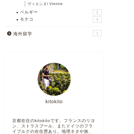
ヴィエンヌ/ Vienne
ベルギー
2
モナコ
3
海外留学
1
kitokito
京都在住のkitokitoです。フランスのリヨ
ン、ストラスブール、またドイツのフラ
イブルクの在住歴あり。地理ネタや旅、