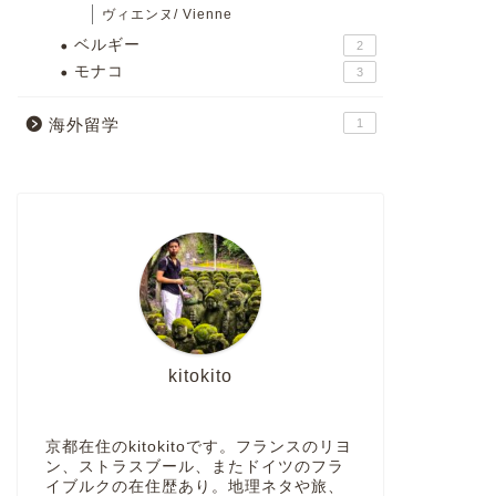
ヴィエンヌ/ Vienne
ベルギー
2
モナコ
3
海外留学
1
kitokito
京都在住のkitokitoです。フランスのリヨ
ン、ストラスブール、またドイツのフラ
イブルクの在住歴あり。地理ネタや旅、