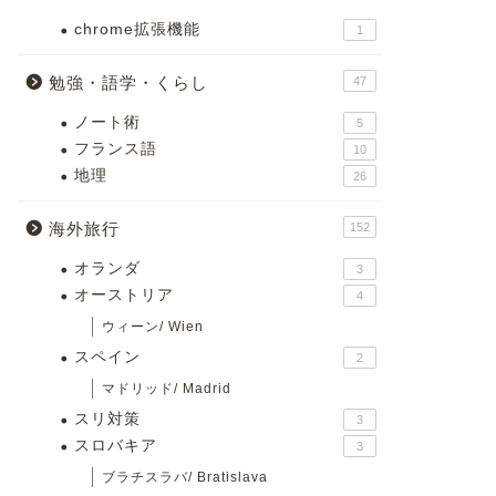
chrome拡張機能
1
勉強・語学・くらし
47
ノート術
5
フランス語
10
地理
26
海外旅行
152
オランダ
3
オーストリア
4
ウィーン/ Wien
スペイン
2
マドリッド/ Madrid
スリ対策
3
スロバキア
3
ブラチスラバ/ Bratislava