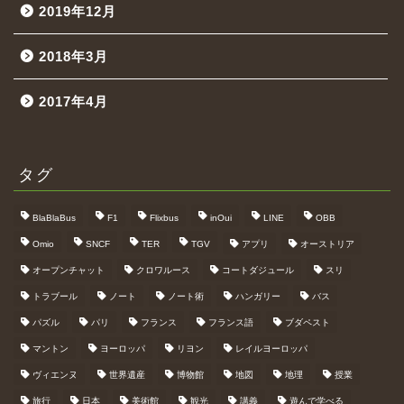
2019年12月
2018年3月
2017年4月
タグ
BlaBlaBus
F1
Flixbus
inOui
LINE
OBB
Omio
SNCF
TER
TGV
アプリ
オーストリア
オープンチャット
クロワルース
コートダジュール
スリ
トラブール
ノート
ノート術
ハンガリー
バス
パズル
パリ
フランス
フランス語
ブダペスト
マントン
ヨーロッパ
リヨン
レイルヨーロッパ
ヴィエンヌ
世界遺産
博物館
地図
地理
授業
旅行
日本
美術館
観光
講義
遊んで学べる