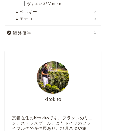
ヴィエンヌ/ Vienne
ベルギー
2
モナコ
3
海外留学
1
kitokito
京都在住のkitokitoです。フランスのリヨ
ン、ストラスブール、またドイツのフラ
イブルクの在住歴あり。地理ネタや旅、