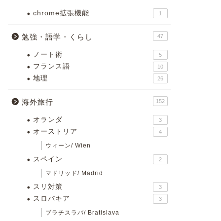
chrome拡張機能
1
勉強・語学・くらし
47
ノート術
5
フランス語
10
地理
26
海外旅行
152
オランダ
3
オーストリア
4
ウィーン/ Wien
スペイン
2
マドリッド/ Madrid
スリ対策
3
スロバキア
3
ブラチスラバ/ Bratislava