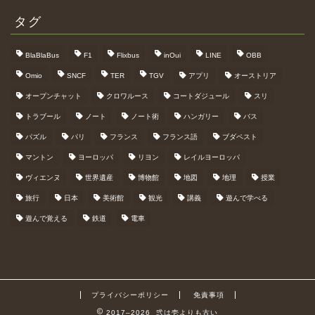
タグ
BlaBlaBus
F1
Flixbus
inOui
LINE
OBB
Omio
SNCF
TER
TGV
アプリ
オーストリア
オープンチャット
クロワルース
コートダジュール
スリ
トラブール
ノート
ノート術
ハンガリー
バス
パズル
パリ
フランス
フランス語
ブダペスト
マントン
ヨーロッパ
リヨン
レイルヨーロッパ
ヴィエンヌ
世界遺産
博物館
地図
地理
授業
旅行
日本
美術館
観光
講義
遊んで学べる
遊んで覚える
鉄道
電車
プライバシーポリシー
免責事項
2017–2026 弐は壱よりも古い