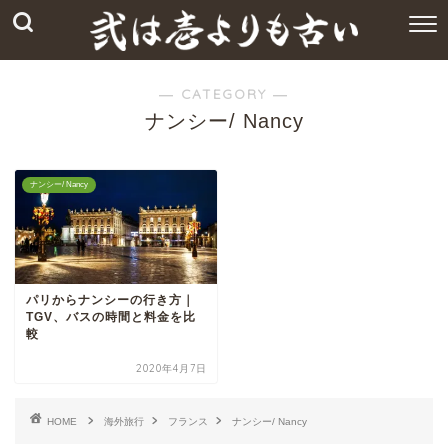
― CATEGORY ―
ナンシー/ Nancy
ナンシー/ Nancy
パリからナンシーの行き方｜
TGV、バスの時間と料金を比
較
2020年4月7日
HOME
海外旅行
フランス
ナンシー/ Nancy