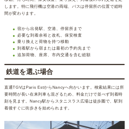
します。特に飛行機は空港の両端、バスは停留所の位置で総時
間が変わります。
宿から出発駅、空港、停留所まで
必要な到着余裕と改札、保安検査
乗り換えと荷物を持つ移動
到着駅から宿または最初の予約先まで
追加荷物、座席、市内交通を含む総額
鉄道を選ぶ場合
直通TGVはParis EstからNancyへ向かいます。検索結果には所
要時間が長い在来列車も混ざるため、料金だけで並べず到着時
刻を見ます。Nancy駅からスタニスラス広場は徒歩圏で、駅到
着後すぐに街歩きを始められます。