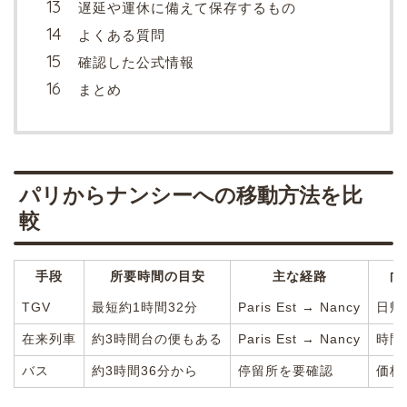
遅延や運休に備えて保存するもの
よくある質問
確認した公式情報
まとめ
パリからナンシーへの移動方法を比
較
手段
所要時間の目安
主な経路
向
TGV
最短約1時間32分
Paris Est → Nancy
日帰
在来列車
約3時間台の便もある
Paris Est → Nancy
時間
バス
約3時間36分から
停留所を要確認
価格