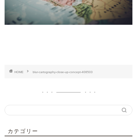
HOME
blur-cartography-close-up-concept-408503
カテゴリー