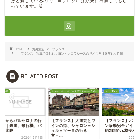
ほど愛しているので、当ブログには頻繁に出演してもら
っています。笑
HOME
海外旅行
フランス
【フランス】写真で楽しむリヨン・クロワルースの見どころ【微笑む女性編】
RELATED POST
旅行
シャロンシュルソーヌ/ Chalon-sur-Saône
パリ/ Paris
リからバルセロナの行
【フランス】大道芸とワ
【フランス】パリ⇔
方｜鉄道、飛行機、バ
インの街、シャロン＝シ
ン移動完全ガイド｜T
を比較
ュル＝ソーヌの行き
約2時間vs格安バス..
方・...
2026年8月1日
2020年1