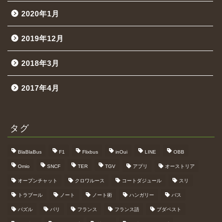
2020年1月
2019年12月
2018年3月
2017年4月
タグ
BlaBlaBus
F1
Flixbus
inOui
LINE
OBB
Omio
SNCF
TER
TGV
アプリ
オーストリア
オープンチャット
クロワルース
コートダジュール
スリ
トラブール
ノート
ノート術
ハンガリー
バス
パズル
パリ
フランス
フランス語
ブダペスト