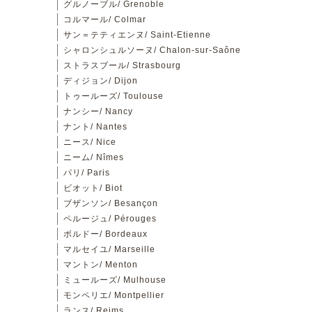
グルノーブル/ Grenoble
コルマール/ Colmar
サン＝テティエンヌ/ Saint-Etienne
シャロンシュルソーヌ/ Chalon-sur-Saône
ストラスブール/ Strasbourg
ディジョン/ Dijon
トゥールーズ/ Toulouse
ナンシー/ Nancy
ナント/ Nantes
ニース/ Nice
ニーム/ Nîmes
パリ/ Paris
ビオット/ Biot
ブザンソン/ Besançon
ペルージュ/ Pérouges
ボルドー/ Bordeaux
マルセイユ/ Marseille
マントン/ Menton
ミュールーズ/ Mulhouse
モンペリエ/ Montpellier
ランス/ Reims