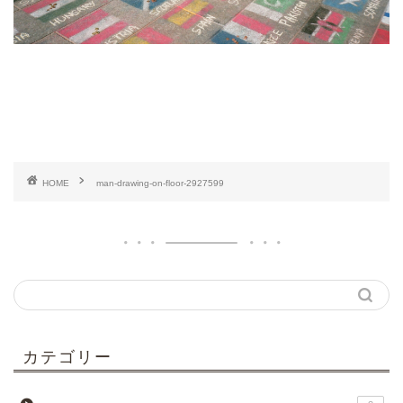
HOME
man-drawing-on-floor-2927599
カテゴリー