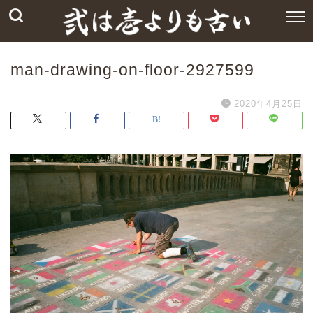
man-drawing-on-floor-2927599
2020年4月25日