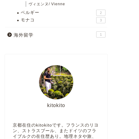
ヴィエンヌ/ Vienne
ベルギー
2
モナコ
3
海外留学
1
kitokito
京都在住のkitokitoです。フランスのリヨ
ン、ストラスブール、またドイツのフラ
イブルクの在住歴あり。地理ネタや旅、