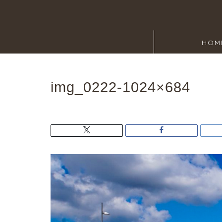
HOM
img_0222-1024×684