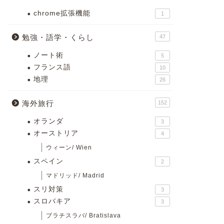
chrome拡張機能
1
勉強・語学・くらし
47
ノート術
5
フランス語
10
地理
26
海外旅行
152
オランダ
3
オーストリア
4
ウィーン/ Wien
スペイン
2
マドリッド/ Madrid
スリ対策
3
スロバキア
3
ブラチスラバ/ Bratislava