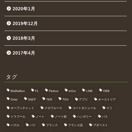
2020年1月
2019年12月
2018年3月
2017年4月
タグ
BlaBlaBus
F1
Flixbus
inOui
LINE
OBB
Omio
SNCF
TER
TGV
アプリ
オーストリア
オープンチャット
クロワルース
コートダジュール
スリ
トラブール
ノート
ノート術
ハンガリー
バス
パズル
パリ
フランス
フランス語
ブダペスト