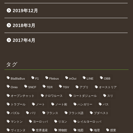
2019年12月
2018年3月
2017年4月
タグ
BlaBlaBus
F1
Flixbus
inOui
LINE
OBB
Omio
SNCF
TER
TGV
アプリ
オーストリア
オープンチャット
クロワルース
コートダジュール
スリ
トラブール
ノート
ノート術
ハンガリー
バス
パズル
パリ
フランス
フランス語
ブダペスト
マントン
ヨーロッパ
リヨン
レイルヨーロッパ
ヴィエンヌ
世界遺産
博物館
地図
地理
授業