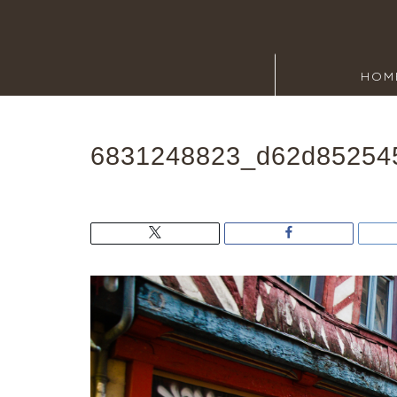
HOM
6831248823_d62d85254