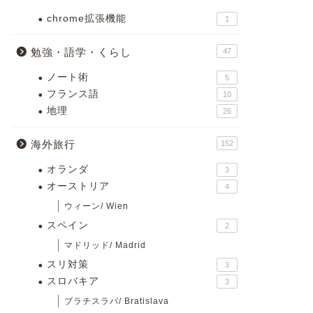
chrome拡張機能
1
勉強・語学・くらし
47
ノート術
5
フランス語
10
地理
26
海外旅行
152
オランダ
3
オーストリア
4
ウィーン/ Wien
スペイン
2
マドリッド/ Madrid
スリ対策
3
スロバキア
3
ブラチスラバ/ Bratislava