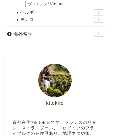
ヴィエンヌ/ Vienne
ベルギー
2
モナコ
3
海外留学
1
kitokito
京都在住のkitokitoです。フランスのリヨ
ン、ストラスブール、またドイツのフラ
イブルクの在住歴あり。地理ネタや旅、