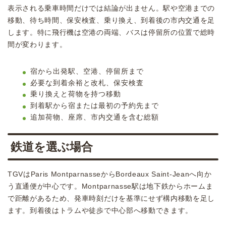
表示される乗車時間だけでは結論が出ません。駅や空港までの
移動、待ち時間、保安検査、乗り換え、到着後の市内交通を足
します。特に飛行機は空港の両端、バスは停留所の位置で総時
間が変わります。
宿から出発駅、空港、停留所まで
必要な到着余裕と改札、保安検査
乗り換えと荷物を持つ移動
到着駅から宿または最初の予約先まで
追加荷物、座席、市内交通を含む総額
鉄道を選ぶ場合
TGVはParis MontparnasseからBordeaux Saint-Jeanへ向か
う直通便が中心です。Montparnasse駅は地下鉄からホームま
で距離があるため、発車時刻だけを基準にせず構内移動を足し
ます。到着後はトラムや徒歩で中心部へ移動できます。