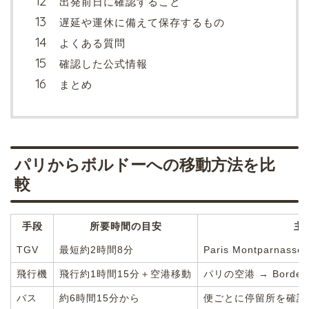
出発前日に確認すること
遅延や運休に備えて保存するもの
よくある質問
確認した公式情報
まとめ
パリからボルドーへの移動方法を比
較
手段
所要時間の目安
主
TGV
最短約2時間8分
Paris Montparnasse 
飛行機
飛行約1時間15分＋空港移動
パリの空港 → Borde
バス
約6時間15分から
便ごとに停留所を確認