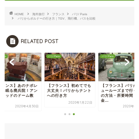
HOME
海外旅行
フランス
パリ/ Paris
パリからボルドーの行き方｜TGV、飛行機、バスを比較
RELATED POST
Paris
パリ/ Paris
パリ/ Paris
フランス】あのナポレ
【フランス】初めてでも
【フランス】パリか
ンも眠る廃兵院！アン
大丈夫！パリからナント
ュールーズまで行く
ァリッドのドーム教
への行き方
の方法・所要時間・
.
金...
2020年1月22日
2020年4月30日
2020年4