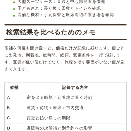
大型スーツケース：直通と中心部発着を優先
子ども連れ：乗り換え回数とトイレを確認
高価な機材：手元保管と座席周辺の置き場を確認
検索結果を比べるためのメモ
候補を何度も開き直すと、価格だけが記憶に残ります。便ごと
に出発地、到着地、総時間、総額、変更条件を一行で残しま
す。運賃が低い便だけでなく、旅程を壊す要因が少ない便が見
えてきます。
候補
記録する内容
A
宿を出る時刻／到着地に着く時刻
B
運賃＋荷物＋座席＋市内交通
C
変更と払い戻しの期限
D
遅延時の次候補と別予約への影響