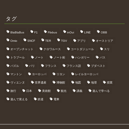
タグ
BlaBlaBus
F1
Flixbus
inOui
LINE
OBB
Omio
SNCF
TER
TGV
アプリ
オーストリア
オープンチャット
クロワルース
コートダジュール
スリ
トラブール
ノート
ノート術
ハンガリー
バス
パズル
パリ
フランス
フランス語
ブダペスト
マントン
ヨーロッパ
リヨン
レイルヨーロッパ
ヴィエンヌ
世界遺産
博物館
地図
地理
授業
旅行
日本
美術館
観光
講義
遊んで学べる
遊んで覚える
鉄道
電車