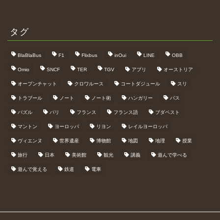
タグ
BlaBlaBus
F1
Flixbus
inOui
LINE
OBB
Omio
SNCF
TER
TGV
アプリ
オーストリア
オープンチャット
クロワルース
コートダジュール
スリ
トラブール
ノート
ノート術
ハンガリー
バス
パズル
パリ
フランス
フランス語
ブダペスト
マントン
ヨーロッパ
リヨン
レイルヨーロッパ
ヴィエンヌ
世界遺産
博物館
地図
地理
授業
旅行
日本
美術館
観光
講義
遊んで学べる
遊んで覚える
鉄道
電車