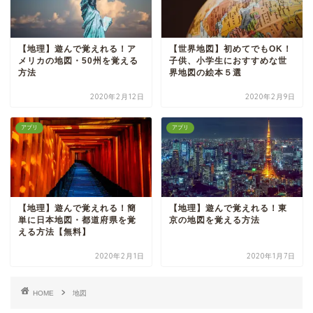
【地理】遊んで覚えれる！ア
【世界地図】初めてでもOK！
メリカの地図・50州を覚える
子供、小学生におすすめな世
方法
界地図の絵本５選
2020年2月12日
2020年2月9日
アプリ
アプリ
【地理】遊んで覚えれる！簡
【地理】遊んで覚えれる！東
単に日本地図・都道府県を覚
京の地図を覚える方法
える方法【無料】
2020年2月1日
2020年1月7日
HOME
地図