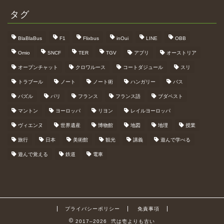
タグ
BlaBlaBus
F1
Flixbus
inOui
LINE
OBB
Omio
SNCF
TER
TGV
アプリ
オーストリア
オープンチャット
クロワルース
コートダジュール
スリ
トラブール
ノート
ノート術
ハンガリー
バス
パズル
パリ
フランス
フランス語
ブダペスト
マントン
ヨーロッパ
リヨン
レイルヨーロッパ
ヴィエンヌ
世界遺産
博物館
地図
地理
授業
旅行
日本
美術館
観光
講義
遊んで学べる
遊んで覚える
鉄道
電車
プライバシーポリシー
免責事項
2017–2026 弐は壱よりも古い