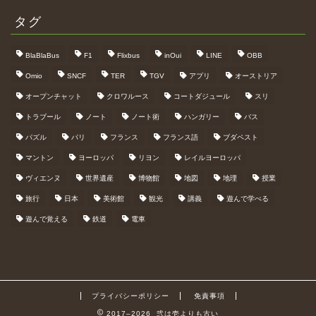
タグ
BlaBlaBus
F1
Flixbus
inOui
LINE
OBB
Omio
SNCF
TER
TGV
アプリ
オーストリア
オープンチャット
クロワルース
コートダジュール
スリ
トラブール
ノート
ノート術
ハンガリー
バス
パズル
パリ
フランス
フランス語
ブダペスト
マントン
ヨーロッパ
リヨン
レイルヨーロッパ
ヴィエンヌ
世界遺産
博物館
地図
地理
授業
旅行
日本
美術館
観光
講義
遊んで学べる
遊んで覚える
鉄道
電車
プライバシーポリシー
免責事項
2017–2026 弐は壱よりも古い