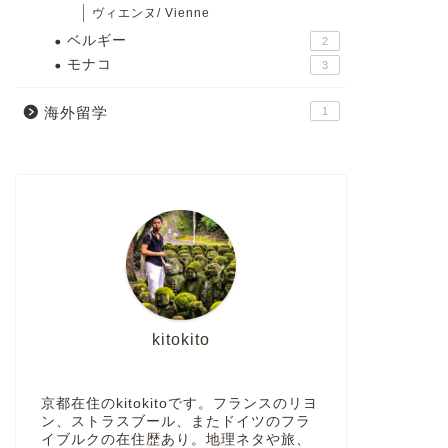
ヴィエンヌ/ Vienne
ベルギー
2
モナコ
3
海外留学
1
kitokito
京都在住のkitokitoです。フランスのリヨ
ン、ストラスブール、またドイツのフラ
イブルクの在住歴あり。地理ネタや旅、