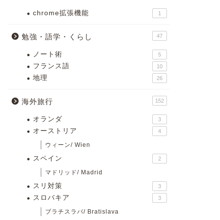
chrome拡張機能
1
勉強・語学・くらし
47
ノート術
5
フランス語
10
地理
26
海外旅行
152
オランダ
3
オーストリア
4
ウィーン/ Wien
スペイン
2
マドリッド/ Madrid
スリ対策
3
スロバキア
3
ブラチスラバ/ Bratislava