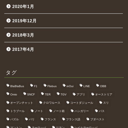
2020年1月
2019年12月
2018年3月
2017年4月
タグ
BlaBlaBus
F1
Flixbus
inOui
LINE
OBB
Omio
SNCF
TER
TGV
アプリ
オーストリア
オープンチャット
クロワルース
コートダジュール
スリ
トラブール
ノート
ノート術
ハンガリー
バス
パズル
パリ
フランス
フランス語
ブダペスト
マントン
ヨーロッパ
リヨン
レイルヨーロッパ