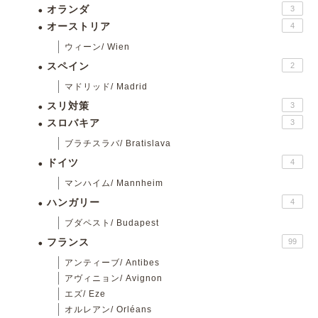
オランダ
3
オーストリア
4
ウィーン/ Wien
スペイン
2
マドリッド/ Madrid
スリ対策
3
スロバキア
3
ブラチスラバ/ Bratislava
ドイツ
4
マンハイム/ Mannheim
ハンガリー
4
ブダペスト/ Budapest
フランス
99
アンティーブ/ Antibes
アヴィニョン/ Avignon
エズ/ Eze
オルレアン/ Orléans