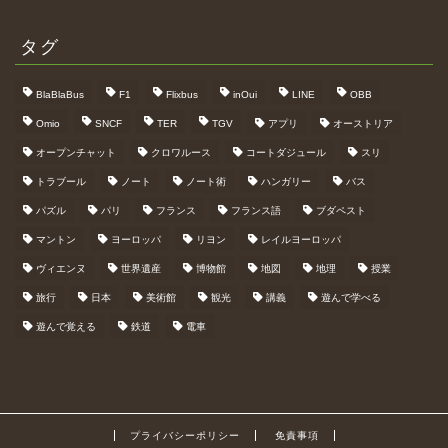
タグ
BlaBlaBus
F1
Flixbus
inOui
LINE
OBB
Omio
SNCF
TER
TGV
アプリ
オーストリア
オープンチャット
クロワルース
コートダジュール
スリ
トラブール
ノート
ノート術
ハンガリー
バス
パズル
パリ
フランス
フランス語
ブダペスト
マントン
ヨーロッパ
リヨン
レイルヨーロッパ
ヴィエンヌ
世界遺産
博物館
地図
地理
授業
旅行
日本
美術館
観光
講義
遊んで学べる
遊んで覚える
鉄道
電車
プライバシーポリシー
免責事項